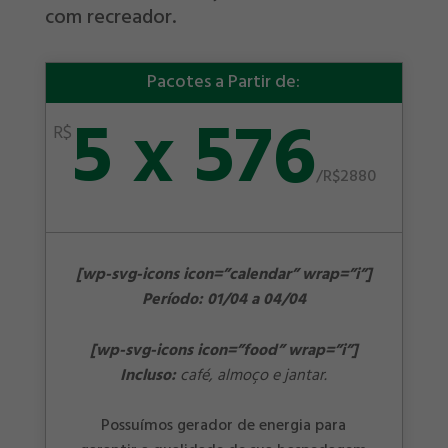
com recreador.
Pacotes a Partir de:
5 x 576
R$
/
R$2880
[wp-svg-icons icon=”calendar” wrap=”i”]
Período: 01/04 a 04/04
[wp-svg-icons icon=”food” wrap=”i”]
Incluso:
café, almoço e jantar.
Possuímos gerador de energia para