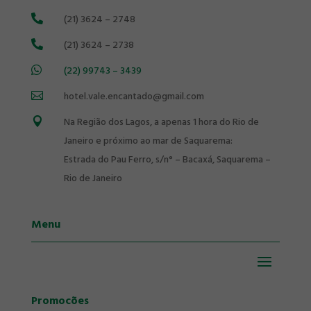
(21) 3624 – 2748

(21) 3624 – 2738

(22) 99743 – 3439

hotel.vale.encantado@gmail.com

Na Região dos Lagos, a apenas 1 hora do Rio de

Janeiro e próximo ao mar de Saquarema:
Estrada do Pau Ferro, s/n° – Bacaxá, Saquarema –
Rio de Janeiro
Menu
Promocões