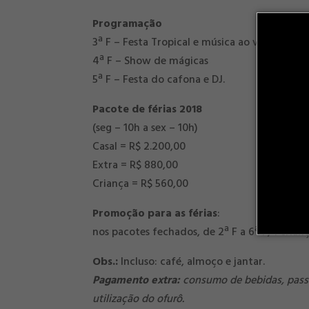
Programação
3ª F – Festa Tropical e música ao vivo
4ª F – Show de mágicas
5ª F – Festa do cafona e DJ.
Pacote de férias 2018
(seg – 10h a sex – 10h)
Casal = R$ 2.200,00
Extra = R$ 880,00
Criança = R$ 560,00
Promoção
para as férias
:
nos pacotes fechados, de 2ª F a 6ª F, 1 crianç
Obs.:
Incluso: café, almoço e jantar.
Pagamento extra:
consumo de bebidas, passei
utilização do ofurô.