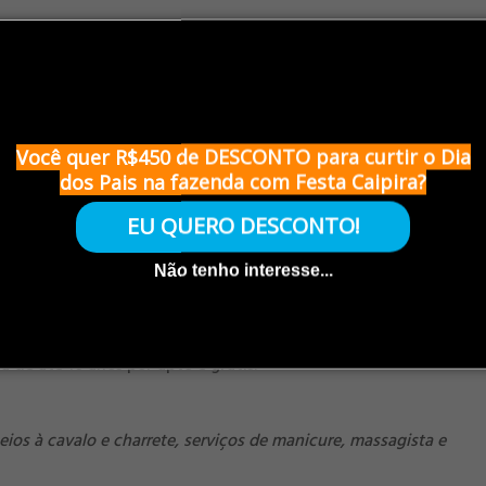
Você quer R$450 de DESCONTO para curtir o Dia
dos Pais na fazenda com Festa Caipira?
EU QUERO DESCONTO!
Não tenho interesse...
a de até 10 anos por apto é grátis.
os à cavalo e charrete, serviços de manicure, massagista e