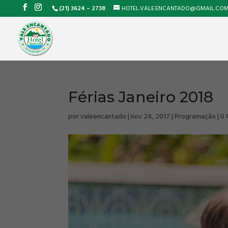
(21) 3624 – 2738
HOTEL.VALE.ENCANTADO@GMAIL.CO
Férias Janeiro 2018
por
valeencantado
|
nov 24, 2017
|
Programação
|
0 