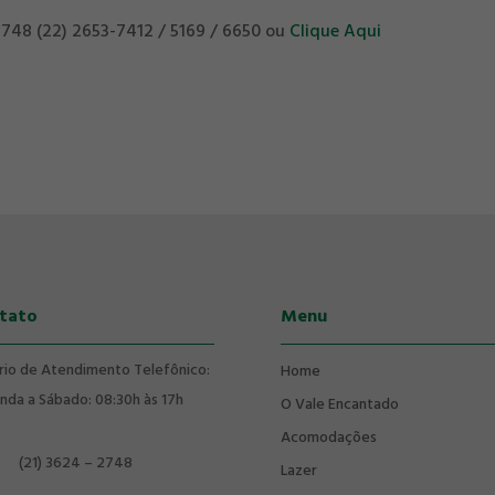
 2748 (22) 2653-7412 / 5169 / 6650 ou
Clique Aqui
tato
Menu
rio de Atendimento Telefônico:
Home
nda a Sábado: 08:30h às 17h
O Vale Encantado
Acomodações
(21) 3624 – 2748
Lazer