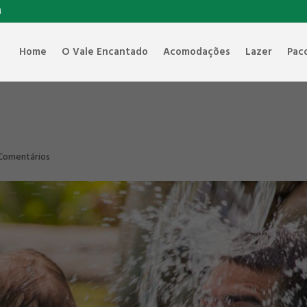
M
Home
O Vale Encantado
Acomodações
Lazer
Pac
Comentários