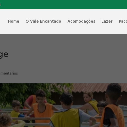
M
Home
O Vale Encantado
Acomodações
Lazer
Pac
ge
omentários