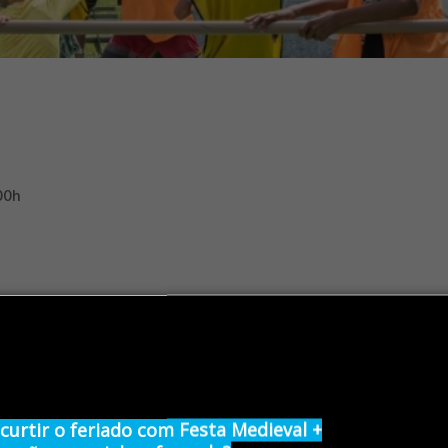
:00h
s no aptº é gratis.
 curtir o feriado com Festa Medieval +