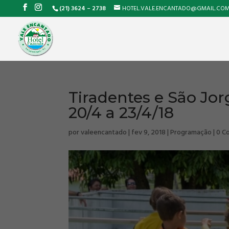
(21) 3624 – 2738
HOTEL.VALE.ENCANTADO@GMAIL.CO
Tiradentes e São Jor
20/4 a 23/4/18
por
valeencantado
|
fev 9, 2018
|
Programação
|
0 C