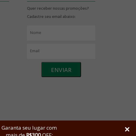
Quer receber nossas promoções?
Cadastre seu email abaixo:
Garanta seu lugar com
mais de
R$300
OFF: