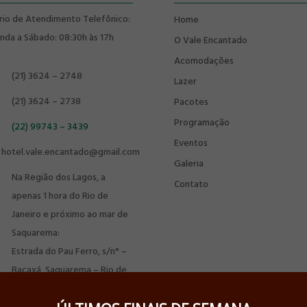
rio de Atendimento Telefônico:
Home
nda a Sábado: 08:30h às 17h
O Vale Encantado
Acomodações
(21) 3624 – 2748
Lazer
(21) 3624 – 2738
Pacotes
Programação
(22) 99743 – 3439
Eventos
hotel.vale.encantado@gmail.com
Galeria
Na Região dos Lagos, a
Contato
apenas 1 hora do Rio de
Janeiro e próximo ao mar de
Saquarema:
Estrada do Pau Ferro, s/n° –
Bacaxá, Saquarema – Rio de
Janeiro