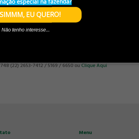
ação especial na fazenda?
Vinhos” com música ao vivo
SIMMM, EU QUERO!
creadores durante todo o período.
Não tenho interesse...
seios à cavalo e charrete, serviços de manicure, massagista e
 2748 (22) 2653-7412 / 5169 / 6650 ou
Clique Aqui
tato
Menu