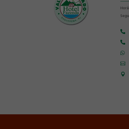
Horá
Segu




