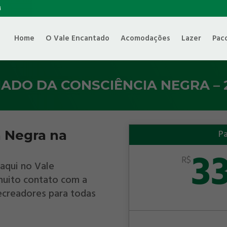
M
Home
O Vale Encantado
Acomodações
Lazer
Pac
IADO DA CONSCIÊNCIA NEGRA – 
a Negra na
Pa
3
R$
 aqui no Vale
muito contato com a
ecreadores para todas