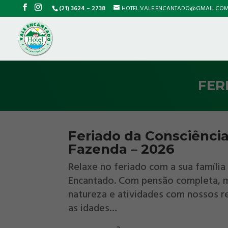
(21) 3624 – 2738
HOTEL.VALE.ENCANTADO@GMAIL.CO
FER
Feriado da Consciênci
Fazenda – 2026
Relaxe no feriado com a sua família
Encantado. Com pensão completa
, 
natureza e atividades com nossos r
as idades…