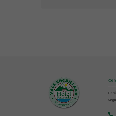
Con
Horá
Segu
