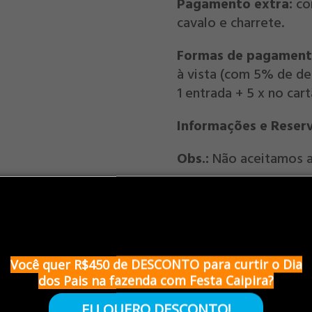
Pagamento extra:
co
cavalo e charrete.
Formas de pagament
à vista (com 5% de de
1 entrada + 5 x no car
Informações e Reser
Obs.:
Não aceitamos a
Condições
Política 
Você quer R$450 de DESCONTO para curtir o Dia
dos Pais na fazenda com Festa Caipira?
EU QUERO DESCONTO!