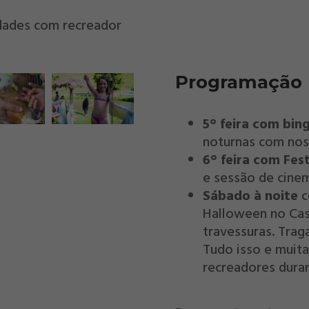
idades com recreador
Programação
5° feira com bin
noturnas com nos
6° feira com Fest
e sessão de cinem
Sábado à noite
c
Halloween no Cas
travessuras. Traga
Tudo isso e muit
recreadores dura