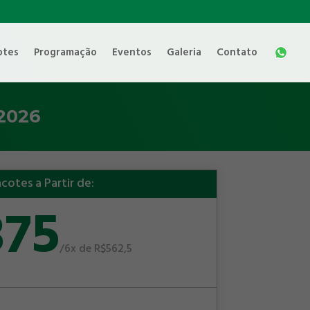
otes
Programação
Eventos
Galeria
Contato
2026
cotes a Partir de:
375
/
6x de R$562,5