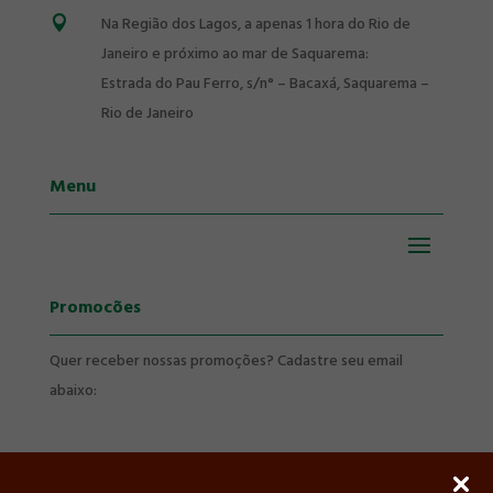
Na Região dos Lagos, a apenas 1 hora do Rio de

Janeiro e próximo ao mar de Saquarema:
Estrada do Pau Ferro, s/n° – Bacaxá, Saquarema –
Rio de Janeiro
Menu
Promocões
Quer receber nossas promoções? Cadastre seu email
abaixo: