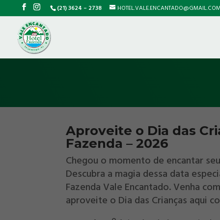
(21) 3624 – 2738
HOTEL.VALE.ENCANTADO@GMAIL.CO
Aproveite o Dia das Cr
Fazenda – 2026
Chegou o momento de encantar seu
Descubra a magia dessa data especi
Fazenda Vale Encantado. Venha com 
aproveite o Dia das Crianças aqui c