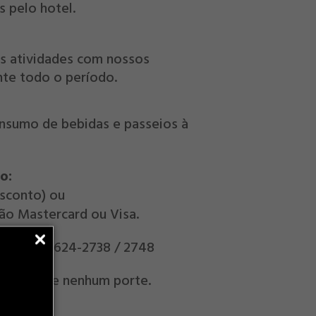
 pelo hotel.
as atividades com nossos
nte todo o período.
nsumo de bebidas e passeios à
o:
sconto) ou
tão Mastercard ou Visa.
vas
: (21) 3624-2738 / 2748
nimais de nenhum porte.