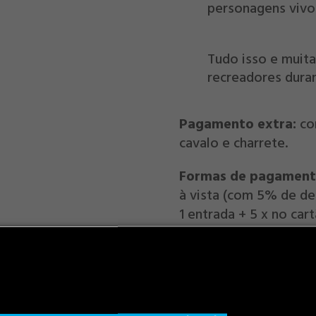
personagens vivos
Tudo isso e muit
recreadores dura
Pagamento extra:
co
cavalo e charrete.
Formas de pagament
à vista (com 5% de de
1 entrada + 5 x no car
Informações e Reser
Obs.:
Não aceitamos a