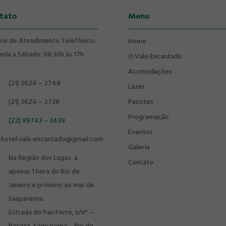
tato
Menu
rio de Atendimento Telefônico:
Home
nda a Sábado: 08:30h às 17h
O Vale Encantado
Acomodações
(21) 3624 – 2748
Lazer
(21) 3624 – 2738
Pacotes
Programação
(22) 99743 – 3439
Eventos
hotel.vale.encantado@gmail.com
Galeria
Na Região dos Lagos, a
Contato
apenas 1 hora do Rio de
Janeiro e próximo ao mar de
Saquarema:
Estrada do Pau Ferro, s/n° –