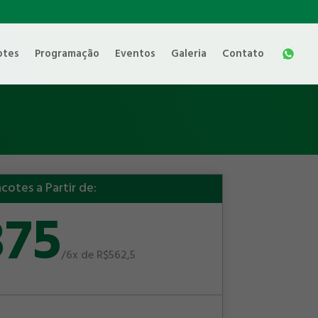
otes
Programação
Eventos
Galeria
Contato
cotes a Partir de:
375
/
6x de R$562,5