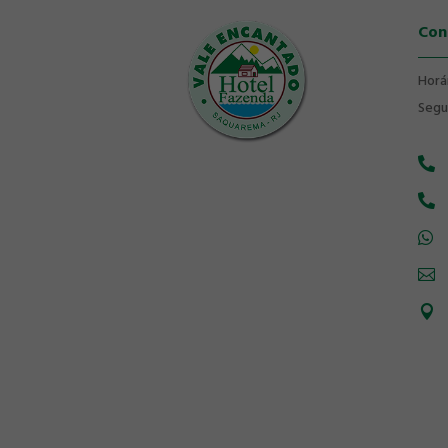
Con
Horá
Segu




