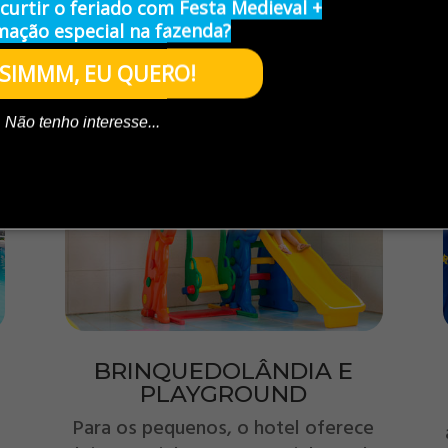
Condições
 curtir o feriado com Festa Medieval +
ação especial na fazenda?
Política 
SIMMM, EU QUERO!
Não tenho interesse...
BRINQUEDOLÂNDIA E
PLAYGROUND
Para os pequenos, o hotel oferece