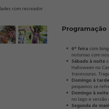
idades com recreador
Programação
6° feira
com bingo
noturnas com nos
Sábado à noite
c
Halloween no Cas
travessuras. Traga
Domingo à tard
pequenos se refr
Domingo à noite
no lago e sessão 
Segunda de man