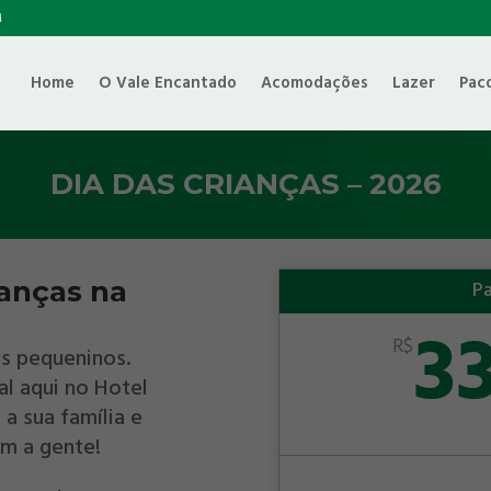
M
Home
O Vale Encantado
Acomodações
Lazer
Pac
DIA DAS CRIANÇAS – 2026
ianças na
Pa
3
R$
s pequeninos.
al aqui no Hotel
a sua família e
om a gente!